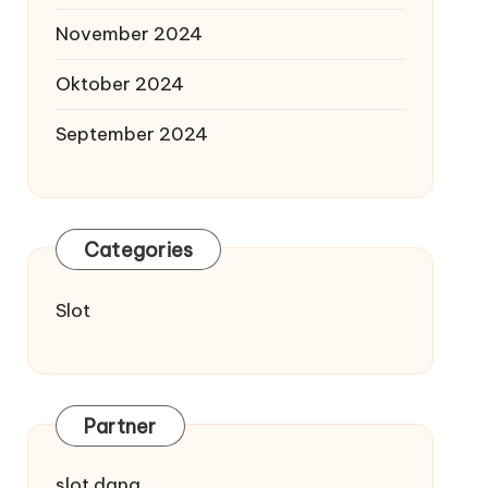
November 2024
Oktober 2024
September 2024
Categories
Slot
Partner
slot dana