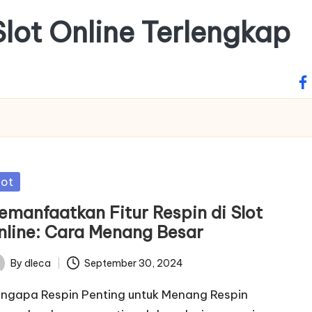
ot Online Terlengkap
fa
sted
lot
emanfaatkan Fitur Respin di Slot
nline: Cara Menang Besar
By
dleca
September 30, 2024
ted
ngapa Respin Penting untuk Menang Respin