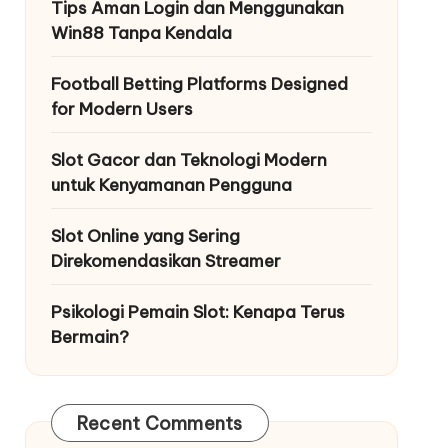
Tips Aman Login dan Menggunakan
Win88 Tanpa Kendala
Football Betting Platforms Designed
for Modern Users
Slot Gacor dan Teknologi Modern
untuk Kenyamanan Pengguna
Slot Online yang Sering
Direkomendasikan Streamer
Psikologi Pemain Slot: Kenapa Terus
Bermain?
Recent Comments