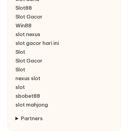
Slot88
Slot Gacor
Win88
slot nexus
slot gacor hari ini
Slot
Slot Gacor
Slot
nexus slot
slot
sbobet88
slot mahjong
Partners