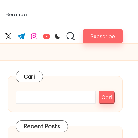
Beranda
Subscribe
cebook.com
twitter.com
t.me
instagram.com
youtube.com
Cari
Cari
Recent Posts