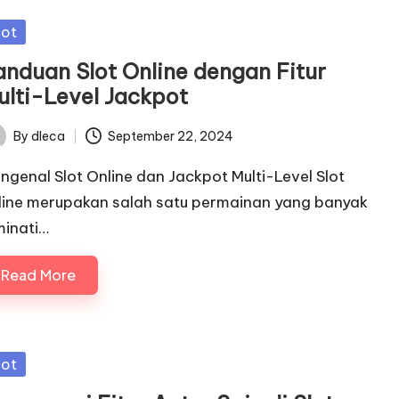
sted
lot
anduan Slot Online dengan Fitur
ulti-Level Jackpot
By
dleca
September 22, 2024
ted
ngenal Slot Online dan Jackpot Multi-Level Slot
line merupakan salah satu permainan yang banyak
minati…
Read More
sted
lot