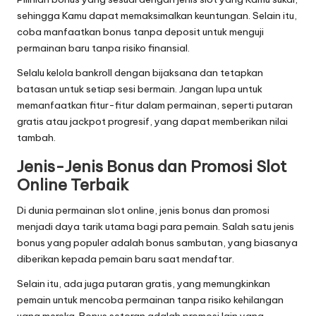
sehingga Kamu dapat memaksimalkan keuntungan. Selain itu,
coba manfaatkan bonus tanpa deposit untuk menguji
permainan baru tanpa risiko finansial.
Selalu kelola bankroll dengan bijaksana dan tetapkan
batasan untuk setiap sesi bermain. Jangan lupa untuk
memanfaatkan fitur-fitur dalam permainan, seperti putaran
gratis atau jackpot progresif, yang dapat memberikan nilai
tambah.
Jenis-Jenis Bonus dan Promosi Slot
Online Terbaik
Di dunia permainan slot online, jenis bonus dan promosi
menjadi daya tarik utama bagi para pemain. Salah satu jenis
bonus yang populer adalah bonus sambutan, yang biasanya
diberikan kepada pemain baru saat mendaftar.
Selain itu, ada juga putaran gratis, yang memungkinkan
pemain untuk mencoba permainan tanpa risiko kehilangan