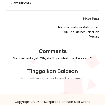
View All Posts
Post
Next Post
navigation
Menguasai Fitur Auto-Spin
di Slot Online: Panduan
Praktis
Comments
No comments yet. Why don’t you start the discussion?
Tinggalkan Balasan
You must be
logged in
to post a comment.
Copyright 2026 — Kumpulan Panduan Slot Online