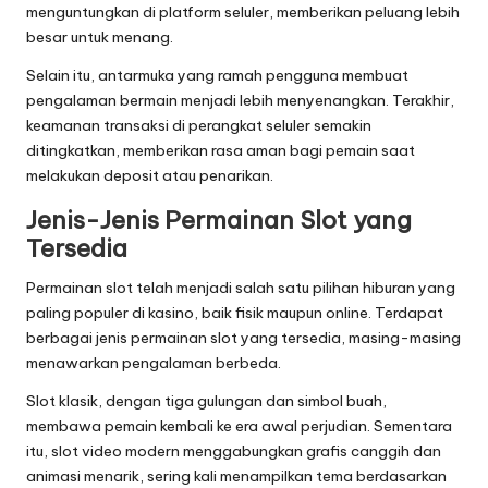
menguntungkan di platform seluler, memberikan peluang lebih
besar untuk menang.
Selain itu, antarmuka yang ramah pengguna membuat
pengalaman bermain menjadi lebih menyenangkan. Terakhir,
keamanan transaksi di perangkat seluler semakin
ditingkatkan, memberikan rasa aman bagi pemain saat
melakukan deposit atau penarikan.
Jenis-Jenis Permainan Slot yang
Tersedia
Permainan slot telah menjadi salah satu pilihan hiburan yang
paling populer di kasino, baik fisik maupun online. Terdapat
berbagai jenis permainan slot yang tersedia, masing-masing
menawarkan pengalaman berbeda.
Slot klasik, dengan tiga gulungan dan simbol buah,
membawa pemain kembali ke era awal perjudian. Sementara
itu, slot video modern menggabungkan grafis canggih dan
animasi menarik, sering kali menampilkan tema berdasarkan