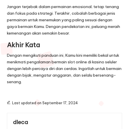
Jangan terjebak dalam permainan emosional; tetap tenang
dan fokus pada strategi. Terakhir, cobalah berbagai jenis
permainan untuk menemukan yang paling sesuai dengan
gaya bermain Kamu. Dengan pendekatan ini, peluang meraih
kemenangan akan semakin besar.
Akhir Kata
Dengan mengikuti panduan ini, Kamu kini memiliki bekal untuk
menikmati pengalaman bermain slot online di kasino seluler
dengan lebih percaya diri dan cerdas. Ingatlah untuk bermain
dengan bijak, mengatur anggaran, dan selalu bersenang-
senang.
Last updated on September 17, 2024
dleca