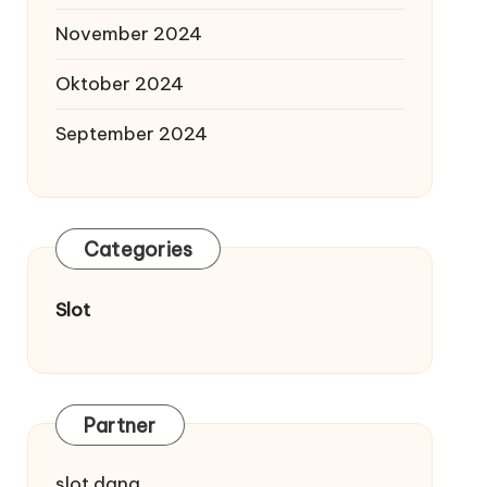
November 2024
Oktober 2024
September 2024
Categories
Slot
Partner
slot dana