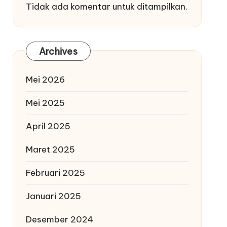
Tidak ada komentar untuk ditampilkan.
Archives
Mei 2026
Mei 2025
April 2025
Maret 2025
Februari 2025
Januari 2025
Desember 2024