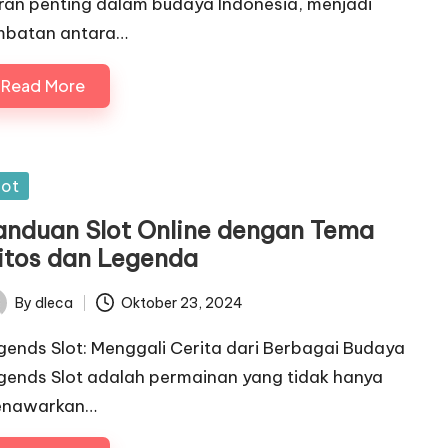
ran penting dalam budaya Indonesia, menjadi
mbatan antara…
Read More
sted
lot
anduan Slot Online dengan Tema
itos dan Legenda
By
dleca
Oktober 23, 2024
ted
gends Slot: Menggali Cerita dari Berbagai Budaya
gends Slot adalah permainan yang tidak hanya
nawarkan…