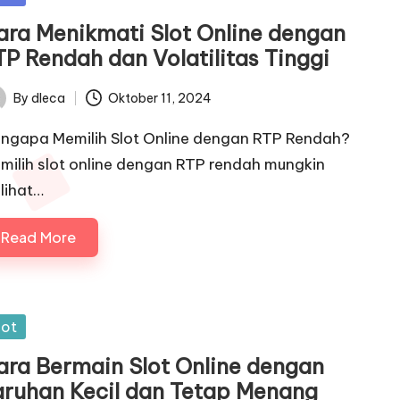
ara Menikmati Slot Online dengan
TP Rendah dan Volatilitas Tinggi
By
dleca
Oktober 11, 2024
ted
ngapa Memilih Slot Online dengan RTP Rendah?
milih slot online dengan RTP rendah mungkin
rlihat…
Read More
sted
lot
ara Bermain Slot Online dengan
aruhan Kecil dan Tetap Menang