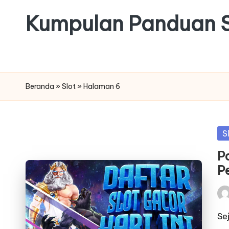
Kumpulan Panduan Sl
Skip
to
content
Beranda
»
Slot
»
Halaman 6
Po
S
in
P
P
Pos
by
Se