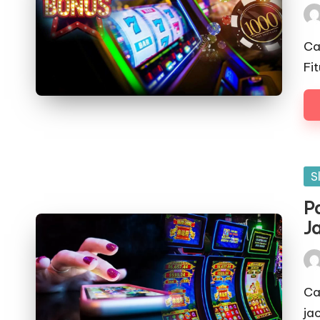
Pos
by
Ca
Fi
Po
S
in
P
J
Pos
by
Ca
ja