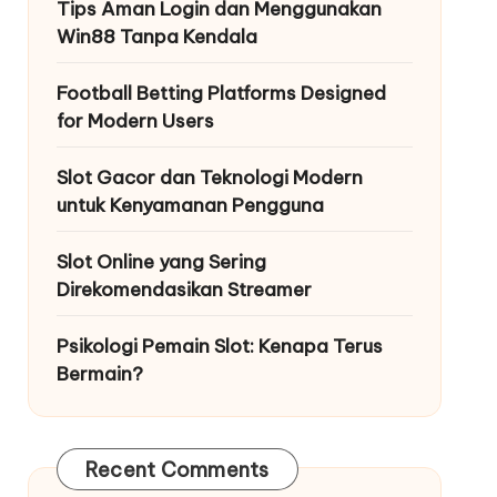
Tips Aman Login dan Menggunakan
Win88 Tanpa Kendala
Football Betting Platforms Designed
for Modern Users
Slot Gacor dan Teknologi Modern
untuk Kenyamanan Pengguna
Slot Online yang Sering
Direkomendasikan Streamer
Psikologi Pemain Slot: Kenapa Terus
Bermain?
Recent Comments