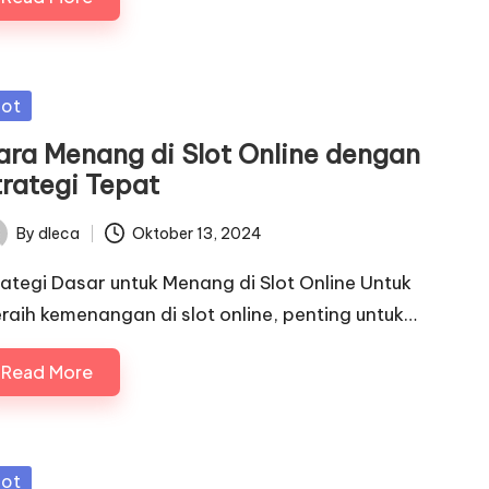
sted
lot
ara Menang di Slot Online dengan
trategi Tepat
By
dleca
Oktober 13, 2024
ted
rategi Dasar untuk Menang di Slot Online Untuk
raih kemenangan di slot online, penting untuk…
Read More
sted
lot