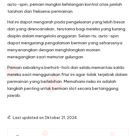
auto-spin, pemain mungkin kehilangan kontrol atas jumlah
taruhan dan frekuensi permainan.
Hal ini dapat mengarah pada pengeluaran yang lebih besar
dari yang direncanakan, terutama bagi mereka yang kurang
disiplin dalam mengelola anggaran. Selain itu, auto-spin
dapat mengurangi pengalaman bermain yang seharusnya
menyenangkan dengan menghilangkan momen
menegangkan saat memutar gulungan.
Pemain sebaiknya berhati-hati dan selalu memantau saldo
mereka saat menggunakan fitur ini agar tidak terjebak dalam
permainan yang berlebihan. Memahami risiko ini adalah
langkah penting untuk bermain slot secara bertanggung
jawab.
Last updated on Oktober 21, 2024