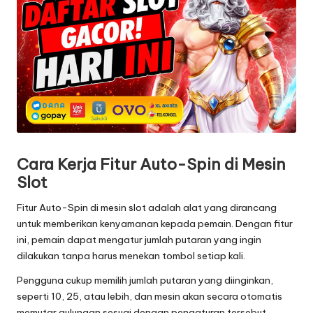
Cara Kerja Fitur Auto-Spin di Mesin
Slot
Fitur Auto-Spin di mesin
slot
adalah alat yang dirancang
untuk memberikan kenyamanan kepada pemain. Dengan fitur
ini, pemain dapat mengatur jumlah putaran yang ingin
dilakukan tanpa harus menekan tombol setiap kali.
Pengguna cukup memilih jumlah putaran yang diinginkan,
seperti 10, 25, atau lebih, dan mesin akan secara otomatis
memutar gulungan sesuai dengan pengaturan tersebut.