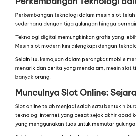
Perkembangan Teknologi dal
Perkembangan teknologi dalam mesin slot telah 
sederhana dengan tiga gulungan hingga permain
Teknologi digital memungkinkan grafis yang leb
Mesin slot modern kini dilengkapi dengan tekn
Selain itu, kemajuan dalam perangkat mobile 
menarik dan cerita yang mendalam, mesin slot t
banyak orang.
Munculnya Slot Online: Sejar
Slot online telah menjadi salah satu bentuk hib
teknologi internet yang pesat sejak akhir abad
yang menggunakan tuas untuk memutar gulunga