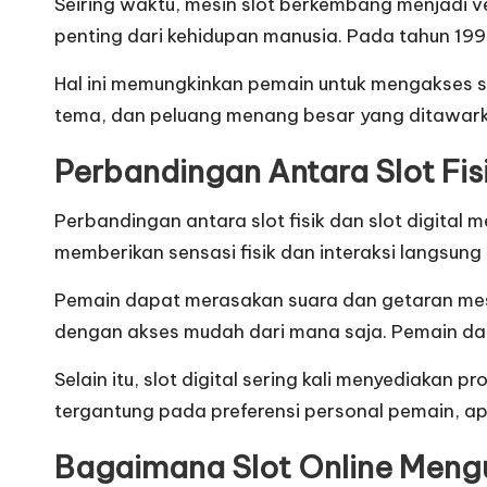
Seiring waktu, mesin slot berkembang menjadi ve
penting dari kehidupan manusia. Pada tahun 199
Hal ini memungkinkan pemain untuk mengakses slo
tema, dan peluang menang besar yang ditawarkan
Perbandingan Antara Slot Fisi
Perbandingan antara slot fisik dan slot digital 
memberikan sensasi fisik dan interaksi langsung
Pemain dapat merasakan suara dan getaran mesi
dengan akses mudah dari mana saja. Pemain dapa
Selain itu, slot digital sering kali menyediakan p
tergantung pada preferensi personal pemain, a
Bagaimana Slot Online Mengu