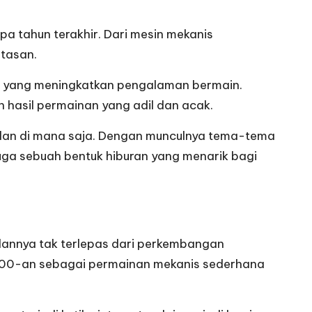
a tahun terakhir. Dari mesin mekanis
atasan.
nus yang meningkatkan pengalaman bermain.
 hasil permainan yang adil dan acak.
 dan di mana saja. Dengan munculnya tema-tema
uga sebuah bentuk hiburan yang menarik bagi
culannya tak terlepas dari perkembangan
r 1800-an sebagai permainan mekanis sederhana