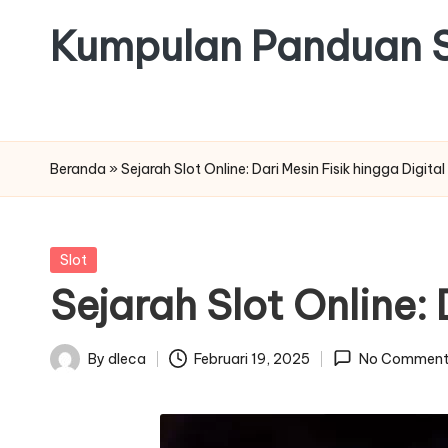
Kumpulan Panduan Sl
Skip
to
content
Beranda
»
Sejarah Slot Online: Dari Mesin Fisik hingga Digital
Posted
Slot
in
Sejarah Slot Online: 
By
dleca
Februari 19, 2025
No Comment
Posted
by