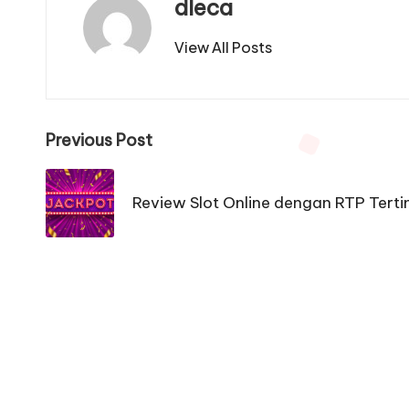
dleca
View All Posts
Post
Previous Post
navigation
Review Slot Online dengan RTP Tertin