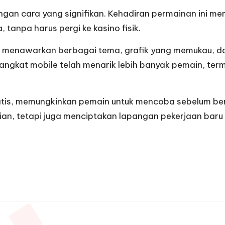
 dengan cara yang signifikan. Kehadiran permainan ini 
tanpa harus pergi ke kasino fisik.
ne menawarkan berbagai tema, grafik yang memukau, d
erangkat mobile telah menarik lebih banyak pemain, ter
atis, memungkinkan pemain untuk mencoba sebelum bert
dian, tetapi juga menciptakan lapangan pekerjaan ba