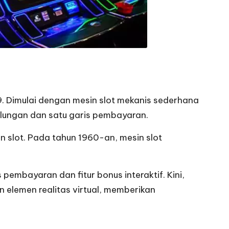
9. Dimulai dengan mesin slot mekanis sederhana
gulungan dan satu garis pembayaran.
n slot. Pada tahun 1960-an, mesin slot
embayaran dan fitur bonus interaktif. Kini,
 elemen realitas virtual, memberikan