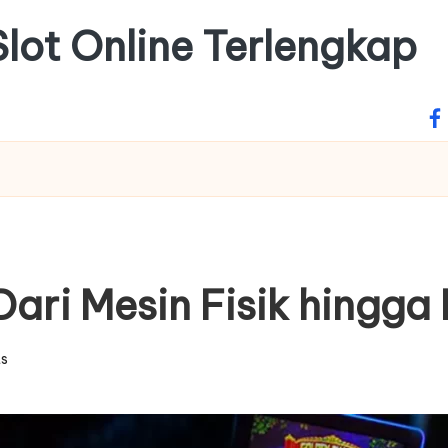
ot Online Terlengkap
fa
Dari Mesin Fisik hingga 
s