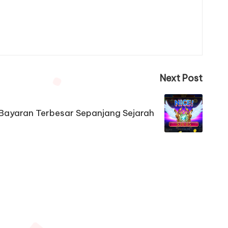
Next Post
 Bayaran Terbesar Sepanjang Sejarah