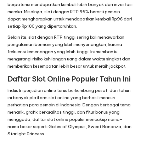
berpotensi mendapatkan kembali lebih banyak dari investasi
mereka. Misalnya, slot dengan RTP 96% berarti pemain
dapat mengharapkan untuk mendapatkan kembali Rp96 dari
setiap Rp100 yang dipertaruhkan.
Selain itu, slot dengan RTP tinggi sering kali menawarkan
pengalaman bermain yang lebih menyenangkan, karena
frekuensi kemenangan yang lebih tinggi. Ini membantu
mengurangi risiko kehilangan uang dalam waktu singkat dan
memberikan kesempatan lebih besar untuk meraih jackpot.
Daftar Slot Online Populer Tahun Ini
Industri perjudian online terus berkembang pesat, dan tahun
ini banyak platform slot online yang berhasil mencuri
perhatian para pemain di Indonesia. Dengan berbagai tema
menarik, grafik berkualitas tinggi, dan fitur bonus yang
menggoda, daftar slot online populer mencakup nama-
nama besar seperti Gates of Olympus, Sweet Bonanza, dan
Starlight Princess.