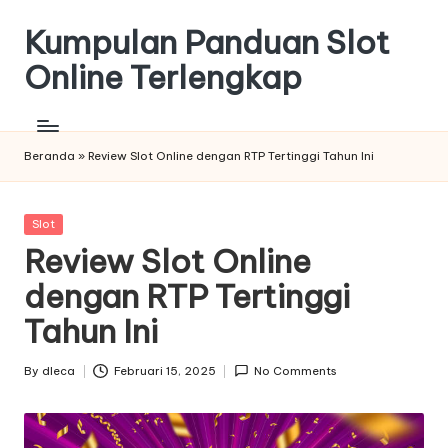
Kumpulan Panduan Slot
Skip
to
Online Terlengkap
content
Beranda
»
Review Slot Online dengan RTP Tertinggi Tahun Ini
Posted
Slot
in
Review Slot Online
dengan RTP Tertinggi
Tahun Ini
By
dleca
Februari 15, 2025
No Comments
Posted
by