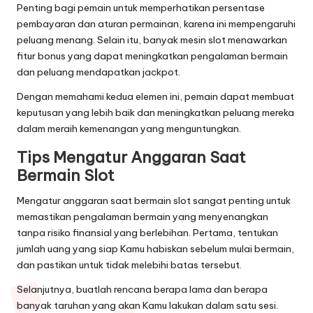
Penting bagi pemain untuk memperhatikan persentase
pembayaran dan aturan permainan, karena ini mempengaruhi
peluang menang. Selain itu, banyak mesin slot menawarkan
fitur bonus yang dapat meningkatkan pengalaman bermain
dan peluang mendapatkan jackpot.
Dengan memahami kedua elemen ini, pemain dapat membuat
keputusan yang lebih baik dan meningkatkan peluang mereka
dalam meraih kemenangan yang menguntungkan.
Tips Mengatur Anggaran Saat
Bermain Slot
Mengatur anggaran saat bermain slot sangat penting untuk
memastikan pengalaman bermain yang menyenangkan
tanpa risiko finansial yang berlebihan. Pertama, tentukan
jumlah uang yang siap Kamu habiskan sebelum mulai bermain,
dan pastikan untuk tidak melebihi batas tersebut.
Selanjutnya, buatlah rencana berapa lama dan berapa
banyak taruhan yang akan Kamu lakukan dalam satu sesi.