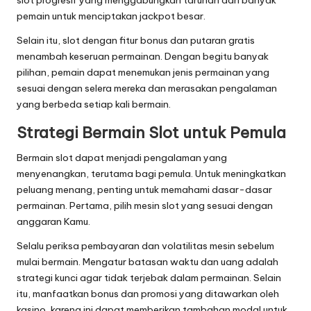
slot progresif yang menggabungkan taruhan dari banyak
pemain untuk menciptakan jackpot besar.
Selain itu, slot dengan fitur bonus dan putaran gratis
menambah keseruan permainan. Dengan begitu banyak
pilihan, pemain dapat menemukan jenis permainan yang
sesuai dengan selera mereka dan merasakan pengalaman
yang berbeda setiap kali bermain.
Strategi Bermain Slot untuk Pemula
Bermain slot dapat menjadi pengalaman yang
menyenangkan, terutama bagi pemula. Untuk meningkatkan
peluang menang, penting untuk memahami dasar-dasar
permainan. Pertama, pilih mesin slot yang sesuai dengan
anggaran Kamu.
Selalu periksa pembayaran dan volatilitas mesin sebelum
mulai bermain. Mengatur batasan waktu dan uang adalah
strategi kunci agar tidak terjebak dalam permainan. Selain
itu, manfaatkan bonus dan promosi yang ditawarkan oleh
kasino, karena ini dapat memberikan tambahan modal untuk