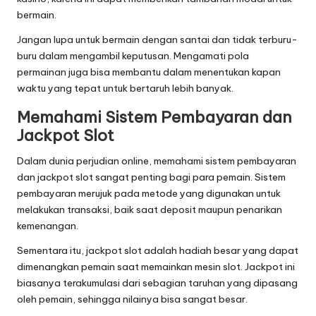
bermain.
Jangan lupa untuk bermain dengan santai dan tidak terburu-
buru dalam mengambil keputusan. Mengamati pola
permainan juga bisa membantu dalam menentukan kapan
waktu yang tepat untuk bertaruh lebih banyak.
Memahami Sistem Pembayaran dan
Jackpot Slot
Dalam dunia perjudian online, memahami sistem pembayaran
dan jackpot slot sangat penting bagi para pemain. Sistem
pembayaran merujuk pada metode yang digunakan untuk
melakukan transaksi, baik saat deposit maupun penarikan
kemenangan.
Sementara itu, jackpot slot adalah hadiah besar yang dapat
dimenangkan pemain saat memainkan mesin slot. Jackpot ini
biasanya terakumulasi dari sebagian taruhan yang dipasang
oleh pemain, sehingga nilainya bisa sangat besar.