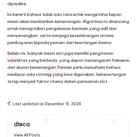
diprediksi.
Ini berarti bahwa tidak ada cara untuk mengetahui kapan
mesin akan memberikan kemenangan. Algoritma ini dirancang
untuk menciptakan pengalaman bermain yang adil dan
menyenangkan, serta menjaga keseimbangan antara
pembayaran kepada pemain dan keuntungan kasino.
Selain itu, banyak mesin slot juga memiliki pengaturan
volatilitas yang berbeda, yang dapat memengaruhi frekuensi
dan ukuran kemenangan. Pemain perlu memahami bahwa
meskipun ada strategi yang bisa digunakan, keberuntungan
tetap menjadi faktor utama dalam permainan slot.
Last updated on Desember 15, 2024
dleca
View All Posts