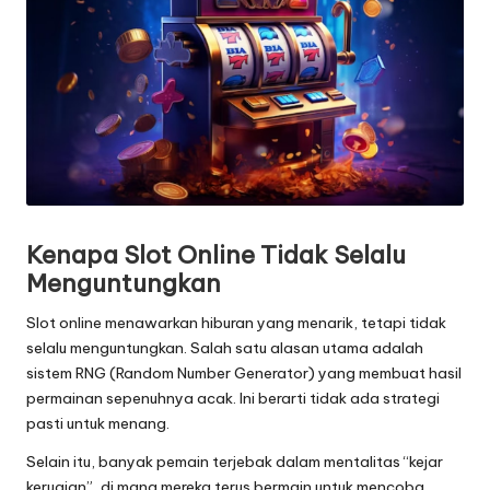
Kenapa Slot Online Tidak Selalu
Menguntungkan
Slot
online menawarkan hiburan yang menarik, tetapi tidak
selalu menguntungkan. Salah satu alasan utama adalah
sistem RNG (Random Number Generator) yang membuat hasil
permainan sepenuhnya acak. Ini berarti tidak ada strategi
pasti untuk menang.
Selain itu, banyak pemain terjebak dalam mentalitas “kejar
kerugian”, di mana mereka terus bermain untuk mencoba