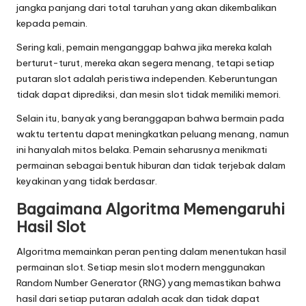
jangka panjang dari total taruhan yang akan dikembalikan
kepada pemain.
Sering kali, pemain menganggap bahwa jika mereka kalah
berturut-turut, mereka akan segera menang, tetapi setiap
putaran slot adalah peristiwa independen. Keberuntungan
tidak dapat diprediksi, dan mesin slot tidak memiliki memori.
Selain itu, banyak yang beranggapan bahwa bermain pada
waktu tertentu dapat meningkatkan peluang menang, namun
ini hanyalah mitos belaka. Pemain seharusnya menikmati
permainan sebagai bentuk hiburan dan tidak terjebak dalam
keyakinan yang tidak berdasar.
Bagaimana Algoritma Memengaruhi
Hasil Slot
Algoritma memainkan peran penting dalam menentukan hasil
permainan slot. Setiap mesin slot modern menggunakan
Random Number Generator (RNG) yang memastikan bahwa
hasil dari setiap putaran adalah acak dan tidak dapat