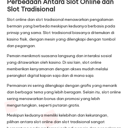
Perbedaan Antara Slot Online dan
Slot Tradisional
Slot online dan slot tradisional menawarkan pengalaman
bermain yang berbeda meskipun keduanya berbasis pada
prinsip yang sama. Slot tradisional biasanya ditemukan di
kasino fisik, dengan mesin yang dilengkapi dengan tombol
dan pegangan.
Pemain menikmati suasana langsung dan interaksi sosial
yang ditawarkan oleh kasino. Di sisi lain, slot online
memberikan kenyamanan dengan akses mudah melalui
perangkat digital kapan saja dan di mana saja.
Permainan ini sering dilengkapi dengan grafis yang menarik
dan berbagai tema yang lebih beragam. Selain itu, slot online
sering menawarkan bonus dan promosi yang lebih
menguntungkan, seperti putaran gratis.
Meskipun keduanya memiliki kelebihan dan kekurangan,
pilihan antara slot online dan slot tradisional sangat