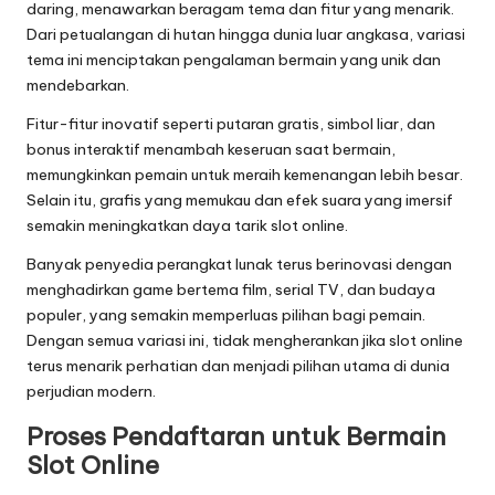
daring, menawarkan beragam tema dan fitur yang menarik.
Dari petualangan di hutan hingga dunia luar angkasa, variasi
tema ini menciptakan pengalaman bermain yang unik dan
mendebarkan.
Fitur-fitur inovatif seperti putaran gratis, simbol liar, dan
bonus interaktif menambah keseruan saat bermain,
memungkinkan pemain untuk meraih kemenangan lebih besar.
Selain itu, grafis yang memukau dan efek suara yang imersif
semakin meningkatkan daya tarik slot online.
Banyak penyedia perangkat lunak terus berinovasi dengan
menghadirkan game bertema film, serial TV, dan budaya
populer, yang semakin memperluas pilihan bagi pemain.
Dengan semua variasi ini, tidak mengherankan jika slot online
terus menarik perhatian dan menjadi pilihan utama di dunia
perjudian modern.
Proses Pendaftaran untuk Bermain
Slot Online