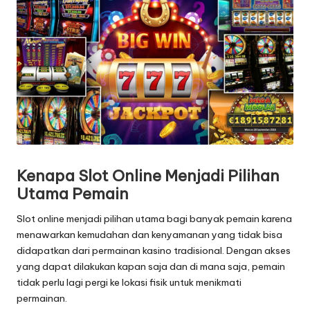
Kenapa Slot Online Menjadi Pilihan
Utama Pemain
Slot
online menjadi pilihan utama bagi banyak pemain karena
menawarkan kemudahan dan kenyamanan yang tidak bisa
didapatkan dari permainan kasino tradisional. Dengan akses
yang dapat dilakukan kapan saja dan di mana saja, pemain
tidak perlu lagi pergi ke lokasi fisik untuk menikmati
permainan.