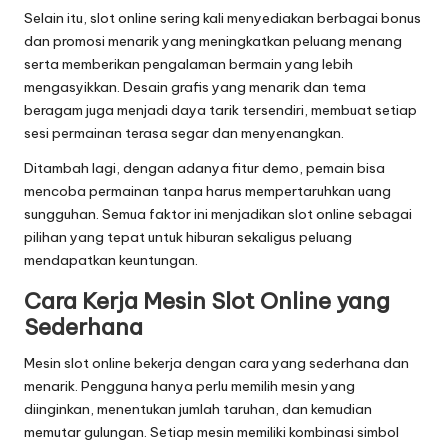
Selain itu, slot online sering kali menyediakan berbagai bonus
dan promosi menarik yang meningkatkan peluang menang
serta memberikan pengalaman bermain yang lebih
mengasyikkan. Desain grafis yang menarik dan tema
beragam juga menjadi daya tarik tersendiri, membuat setiap
sesi permainan terasa segar dan menyenangkan.
Ditambah lagi, dengan adanya fitur demo, pemain bisa
mencoba permainan tanpa harus mempertaruhkan uang
sungguhan. Semua faktor ini menjadikan slot online sebagai
pilihan yang tepat untuk hiburan sekaligus peluang
mendapatkan keuntungan.
Cara Kerja Mesin Slot Online yang
Sederhana
Mesin slot online bekerja dengan cara yang sederhana dan
menarik. Pengguna hanya perlu memilih mesin yang
diinginkan, menentukan jumlah taruhan, dan kemudian
memutar gulungan. Setiap mesin memiliki kombinasi simbol