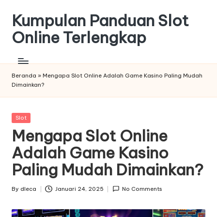
Kumpulan Panduan Slot
Skip
to
Online Terlengkap
content
Beranda
»
Mengapa Slot Online Adalah Game Kasino Paling Mudah
Dimainkan?
Posted
Slot
in
Mengapa Slot Online
Adalah Game Kasino
Paling Mudah Dimainkan?
By
dleca
Januari 24, 2025
No Comments
Posted
by