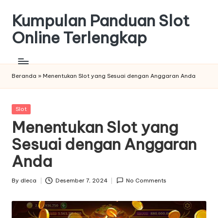
Kumpulan Panduan Slot
Skip
to
Online Terlengkap
content
Beranda
»
Menentukan Slot yang Sesuai dengan Anggaran Anda
Posted
Slot
in
Menentukan Slot yang
Sesuai dengan Anggaran
Anda
By
dleca
Desember 7, 2024
No Comments
Posted
by