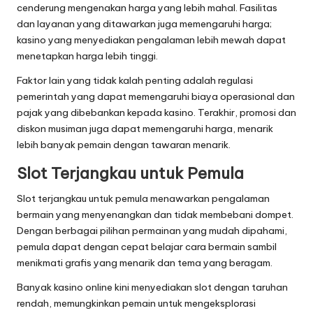
cenderung mengenakan harga yang lebih mahal. Fasilitas
dan layanan yang ditawarkan juga memengaruhi harga;
kasino yang menyediakan pengalaman lebih mewah dapat
menetapkan harga lebih tinggi.
Faktor lain yang tidak kalah penting adalah regulasi
pemerintah yang dapat memengaruhi biaya operasional dan
pajak yang dibebankan kepada kasino. Terakhir, promosi dan
diskon musiman juga dapat memengaruhi harga, menarik
lebih banyak pemain dengan tawaran menarik.
Slot Terjangkau untuk Pemula
Slot terjangkau untuk pemula menawarkan pengalaman
bermain yang menyenangkan dan tidak membebani dompet.
Dengan berbagai pilihan permainan yang mudah dipahami,
pemula dapat dengan cepat belajar cara bermain sambil
menikmati grafis yang menarik dan tema yang beragam.
Banyak kasino online kini menyediakan slot dengan taruhan
rendah, memungkinkan pemain untuk mengeksplorasi