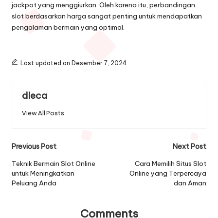
jackpot yang menggiurkan. Oleh karena itu, perbandingan
slot berdasarkan harga sangat penting untuk mendapatkan
pengalaman bermain yang optimal.
Last updated on Desember 7, 2024
dleca
View All Posts
Post
Previous Post
Next Post
navigation
Teknik Bermain Slot Online
Cara Memilih Situs Slot
untuk Meningkatkan
Online yang Terpercaya
Peluang Anda
dan Aman
Comments